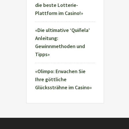
die beste Lotterie-
Plattform im Casino!»
«Die ultimative ‘Quiñela’
Anleitung:
Gewinnmethoden und
Tipps»
«Olimpo: Erwachen Sie
Ihre göttliche
Glückssträhne im Casino»