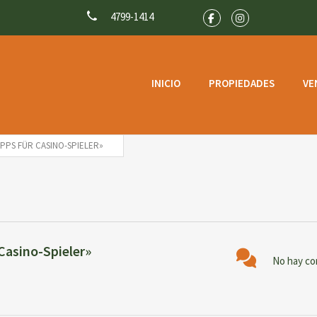
4799-1414
INICIO
PROPIEDADES
VE
PPS FÜR CASINO-SPIELER»
Casino-Spieler»
No hay co