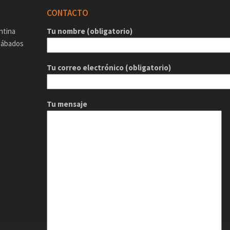
CONTACTO
ntina
Tu nombre (obligatorio)
 Sábados
Tu correo electrónico (obligatorio)
Tu mensaje