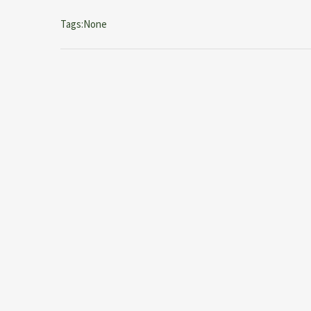
Tags:None