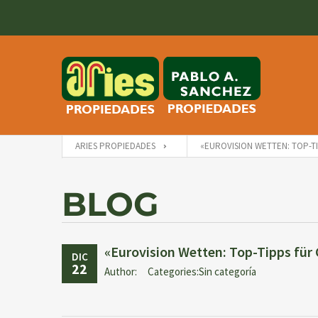
ARIES PROPIEDADES
«EUROVISION WETTEN: TOP-TI
BLOG
«Eurovision Wetten: Top-Tipps für 
DIC
22
Author:
Categories:Sin categoría