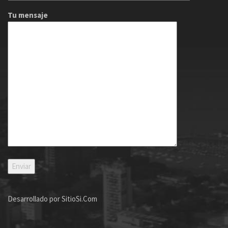
Tu mensaje
Desarrollado por
SitioSi.Com