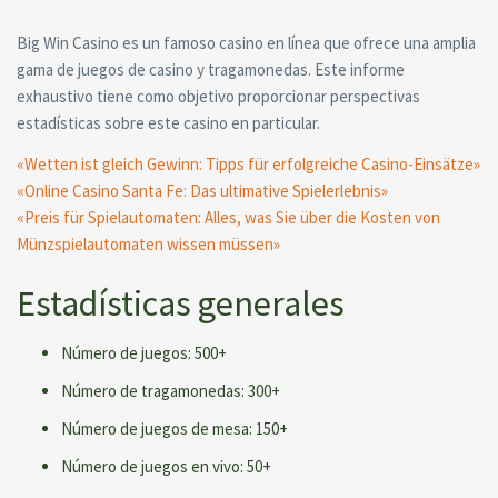
Big Win Casino es un famoso casino en línea que ofrece una amplia
gama de juegos de casino y tragamonedas. Este informe
exhaustivo tiene como objetivo proporcionar perspectivas
estadísticas sobre este casino en particular.
«Wetten ist gleich Gewinn: Tipps für erfolgreiche Casino-Einsätze»
«Online Casino Santa Fe: Das ultimative Spielerlebnis»
«Preis für Spielautomaten: Alles, was Sie über die Kosten von
Münzspielautomaten wissen müssen»
Estadísticas generales
Número de juegos: 500+
Número de tragamonedas: 300+
Número de juegos de mesa: 150+
Número de juegos en vivo: 50+