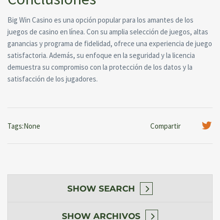
Big Win Casino es una opción popular para los amantes de los
juegos de casino en línea. Con su amplia selección de juegos, altas
ganancias y programa de fidelidad, ofrece una experiencia de juego
satisfactoria. Además, su enfoque en la seguridad y la licencia
demuestra su compromiso con la protección de los datos y la
satisfacción de los jugadores.
Tags:None
Compartir
SHOW
SEARCH
SHOW
ARCHIVOS