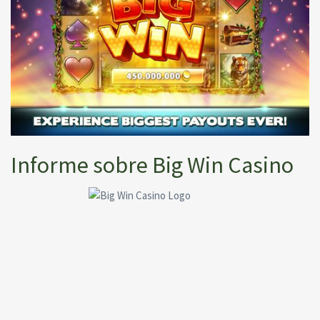
Informe sobre Big Win Casino