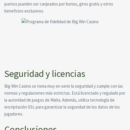
puntos pueden ser canjeados por bonos, giros gratis y otros
beneficios exclusivos.
Seguridad y licencias
Big Win Casino se toma muy en serio la seguridad y cumple con las
normas y regulaciones más estrictas. Está licenciado y regulado por
la autoridad de juegos de Malta. Además, utiliza tecnología de
encriptación SSL para garantizar la seguridad de los datos de los
jugadores.
Conclusiones