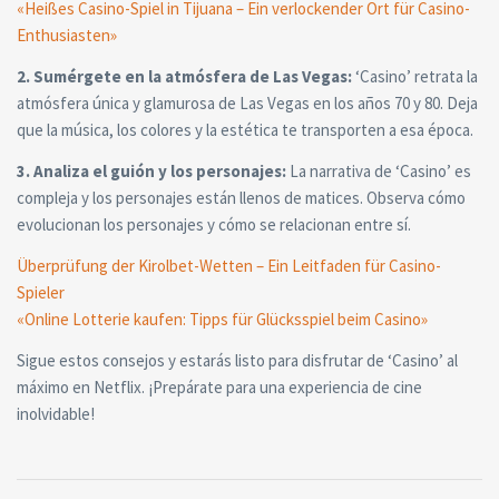
«Heißes Casino-Spiel in Tijuana – Ein verlockender Ort für Casino-
Enthusiasten»
2. Sumérgete en la atmósfera de Las Vegas:
‘Casino’ retrata la
atmósfera única y glamurosa de Las Vegas en los años 70 y 80. Deja
que la música, los colores y la estética te transporten a esa época.
3. Analiza el guión y los personajes:
La narrativa de ‘Casino’ es
compleja y los personajes están llenos de matices. Observa cómo
evolucionan los personajes y cómo se relacionan entre sí.
Überprüfung der Kirolbet-Wetten – Ein Leitfaden für Casino-
Spieler
«Online Lotterie kaufen: Tipps für Glücksspiel beim Casino»
Sigue estos consejos y estarás listo para disfrutar de ‘Casino’ al
máximo en Netflix. ¡Prepárate para una experiencia de cine
inolvidable!