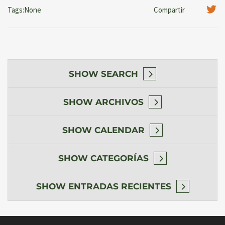
Tags:None
Compartir
SHOW
SEARCH
SHOW
ARCHIVOS
SHOW
CALENDAR
SHOW
CATEGORÍAS
SHOW
ENTRADAS RECIENTES