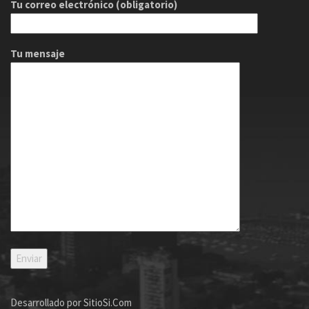
Tu correo electrónico (obligatorio)
Tu mensaje
Desarrollado por
SitioSi.Com