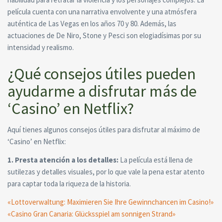
película cuenta con una narrativa envolvente y una atmósfera
auténtica de Las Vegas en los años 70 y 80. Además, las
actuaciones de De Niro, Stone y Pesci son elogiadísimas por su
intensidad y realismo.
¿Qué consejos útiles pueden
ayudarme a disfrutar más de
‘Casino’ en Netflix?
Aquí tienes algunos consejos útiles para disfrutar al máximo de
‘Casino’ en Netflix:
1. Presta atención a los detalles:
La película está llena de
sutilezas y detalles visuales, por lo que vale la pena estar atento
para captar toda la riqueza de la historia.
«Lottoverwaltung: Maximieren Sie Ihre Gewinnchancen im Casino!»
«Casino Gran Canaria: Glücksspiel am sonnigen Strand»