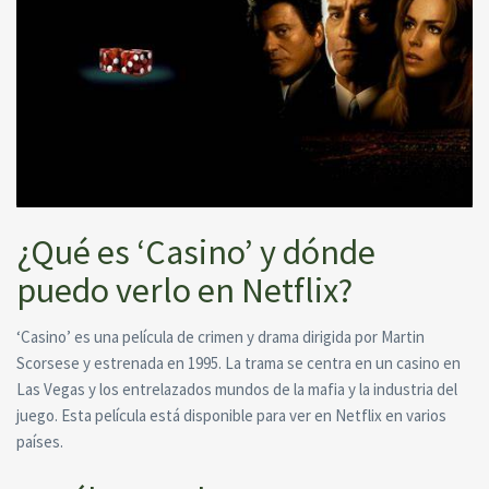
¿Qué es ‘Casino’ y dónde
puedo verlo en Netflix?
‘Casino’ es una película de crimen y drama dirigida por Martin
Scorsese y estrenada en 1995. La trama se centra en un casino en
Las Vegas y los entrelazados mundos de la mafia y la industria del
juego. Esta película está disponible para ver en Netflix en varios
países.