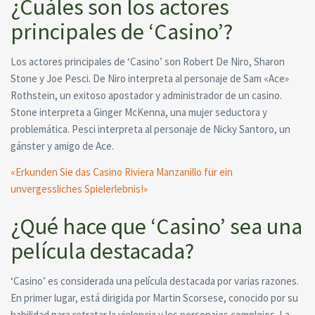
¿Cuáles son los actores
principales de ‘Casino’?
Los actores principales de ‘Casino’ son Robert De Niro, Sharon
Stone y Joe Pesci. De Niro interpreta al personaje de Sam «Ace»
Rothstein, un exitoso apostador y administrador de un casino.
Stone interpreta a Ginger McKenna, una mujer seductora y
problemática. Pesci interpreta al personaje de Nicky Santoro, un
gánster y amigo de Ace.
«Erkunden Sie das Casino Riviera Manzanillo für ein
unvergessliches Spielerlebnis!»
¿Qué hace que ‘Casino’ sea una
película destacada?
‘Casino’ es considerada una película destacada por varias razones.
En primer lugar, está dirigida por Martin Scorsese, conocido por su
habilidad para retratar la violencia y los personajes complejos. La