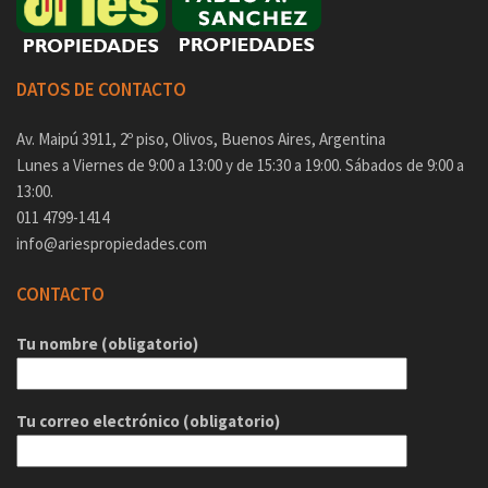
DATOS DE CONTACTO
Av. Maipú 3911, 2º piso, Olivos, Buenos Aires, Argentina
Lunes a Viernes de 9:00 a 13:00 y de 15:30 a 19:00. Sábados de 9:00 a
13:00.
011 4799-1414
info@ariespropiedades.com
CONTACTO
Tu nombre (obligatorio)
Tu correo electrónico (obligatorio)