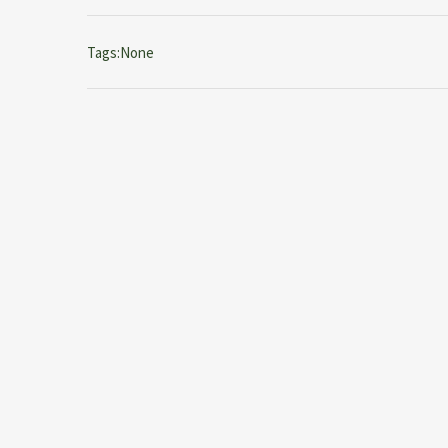
Tags:None