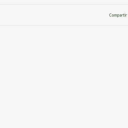
Compartir