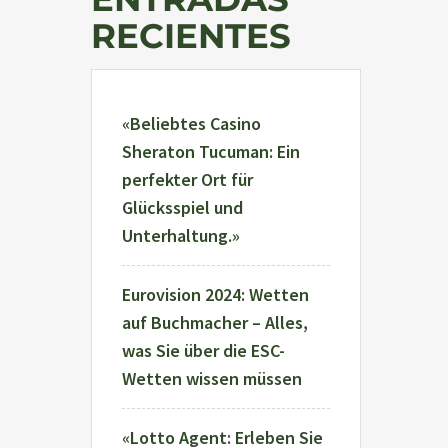
RECIENTES
«Beliebtes Casino
Sheraton Tucuman: Ein
perfekter Ort für
Glücksspiel und
Unterhaltung.»
Eurovision 2024: Wetten
auf Buchmacher – Alles,
was Sie über die ESC-
Wetten wissen müssen
«Lotto Agent: Erleben Sie