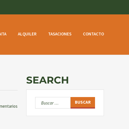
NTA
ALQUILER
TASACIONES
CONTACTO
SEARCH
Buscar:
mentarios