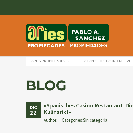
ARIES PROPIEDADES
«SPANISCHES CASINO RESTAURA
BLOG
«Spanisches Casino Restaurant: Di
DIC
Kulinarik!»
22
Author:
Categories:Sin categoría