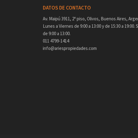
DATOS DE CONTACTO
Av. Maipú 3911, 2º piso, Olivos, Buenos Aires, Arge
Lunes a Viernes de 9:00 a 13:00 y de 15:30 a 19:00.
de 9:00 a 13:00.
011 4799-1414
info@ariespropiedades.com