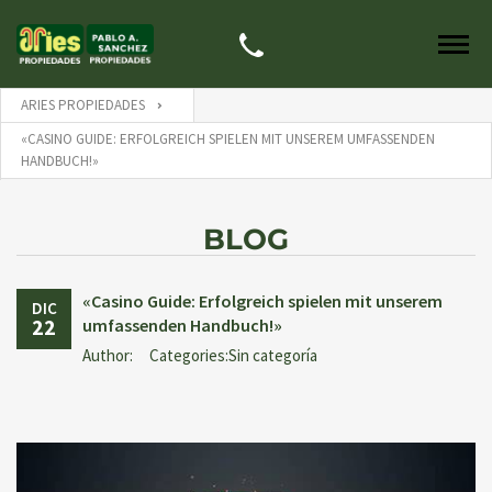
ARIES PROPIEDADES
«CASINO GUIDE: ERFOLGREICH SPIELEN MIT UNSEREM UMFASSENDEN
HANDBUCH!»
BLOG
«Casino Guide: Erfolgreich spielen mit unserem
DIC
22
umfassenden Handbuch!»
Author:
Categories:Sin categoría