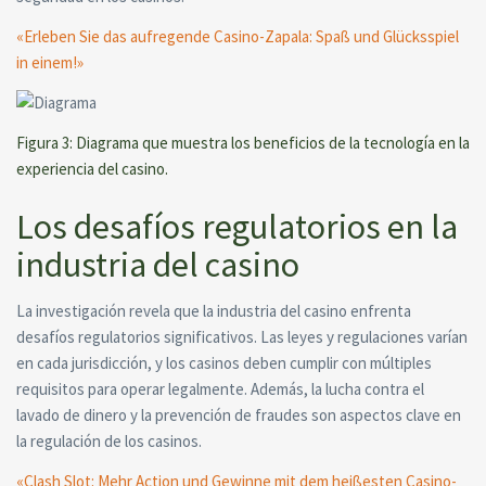
«Erleben Sie das aufregende Casino-Zapala: Spaß und Glücksspiel
in einem!»
Figura 3: Diagrama que muestra los beneficios de la tecnología en la
experiencia del casino.
Los desafíos regulatorios en la
industria del casino
La investigación revela que la industria del casino enfrenta
desafíos regulatorios significativos. Las leyes y regulaciones varían
en cada jurisdicción, y los casinos deben cumplir con múltiples
requisitos para operar legalmente. Además, la lucha contra el
lavado de dinero y la prevención de fraudes son aspectos clave en
la regulación de los casinos.
«Clash Slot: Mehr Action und Gewinne mit dem heißesten Casino-