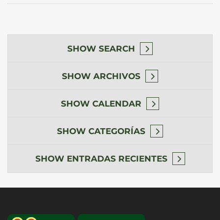
SHOW
SEARCH
SHOW
ARCHIVOS
SHOW
CALENDAR
SHOW
CATEGORÍAS
SHOW
ENTRADAS RECIENTES