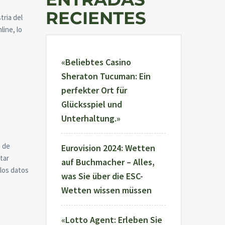
RECIENTES
tria del
line, lo
«Beliebtes Casino
Sheraton Tucuman: Ein
perfekter Ort für
Glücksspiel und
Unterhaltung.»
s de
Eurovision 2024: Wetten
tar
auf Buchmacher – Alles,
 los datos
was Sie über die ESC-
Wetten wissen müssen
«Lotto Agent: Erleben Sie