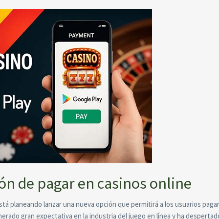
ón de pagar en casinos online
tá planeando lanzar una nueva opción que permitirá a los usuarios paga
nerado gran expectativa en la industria del juego en línea y ha despertad