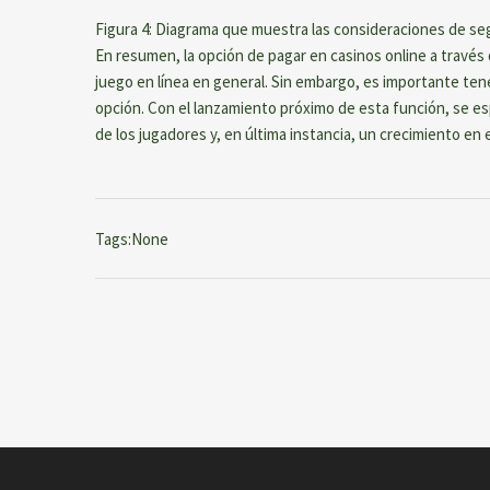
Figura 4: Diagrama que muestra las consideraciones de seg
En resumen, la opción de pagar en casinos online a través 
juego en línea en general. Sin embargo, es importante tene
opción. Con el lanzamiento próximo de esta función, se es
de los jugadores y, en última instancia, un crecimiento en e
Tags:None