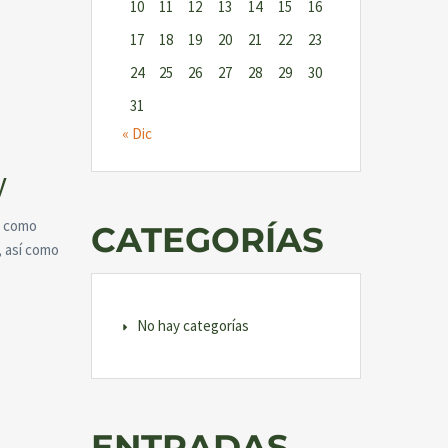
10
11
12
13
14
15
16
17
18
19
20
21
22
23
24
25
26
27
28
29
30
31
« Dic
y
s como
CATEGORÍAS
, así como
No hay categorías
ENTRADAS