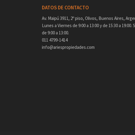
DATOS DE CONTACTO
Av. Maipú 3911, 2º piso, Olivos, Buenos Aires, Arge
Lunes a Viernes de 9:00 a 13:00 y de 15:30 a 19:00.
de 9:00 a 13:00.
011 4799-1414
info@ariespropiedades.com