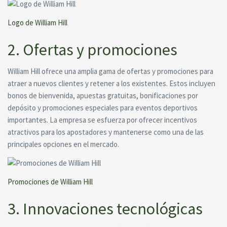
Logo de William Hill
2. Ofertas y promociones
William Hill ofrece una amplia gama de ofertas y promociones para
atraer a nuevos clientes y retener a los existentes. Estos incluyen
bonos de bienvenida, apuestas gratuitas, bonificaciones por
depósito y promociones especiales para eventos deportivos
importantes. La empresa se esfuerza por ofrecer incentivos
atractivos para los apostadores y mantenerse como una de las
principales opciones en el mercado.
Promociones de William Hill
3. Innovaciones tecnológicas