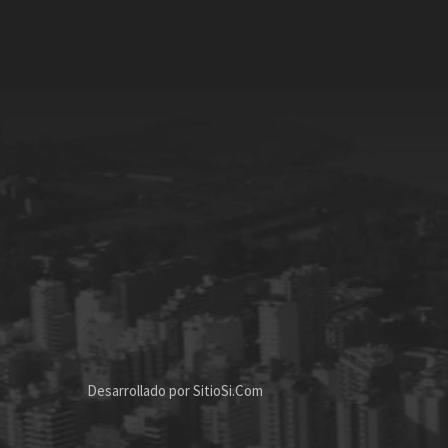
Desarrollado por
SitioSi.Com