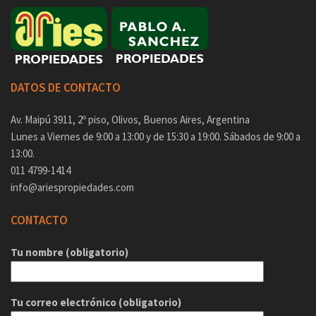
DATOS DE CONTACTO
Av. Maipú 3911, 2º piso, Olivos, Buenos Aires, Argentina
Lunes a Viernes de 9:00 a 13:00 y de 15:30 a 19:00. Sábados de 9:00 a
13:00.
011 4799-1414
info@ariespropiedades.com
CONTACTO
Tu nombre (obligatorio)
Tu correo electrónico (obligatorio)