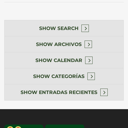
SHOW
SEARCH
SHOW
ARCHIVOS
SHOW
CALENDAR
SHOW
CATEGORÍAS
SHOW
ENTRADAS RECIENTES