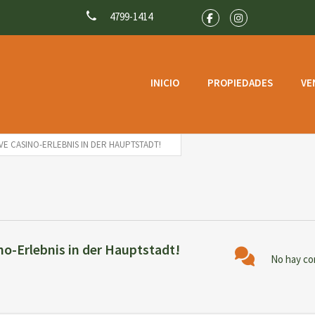
4799-1414
INICIO
PROPIEDADES
VE
IVE CASINO-ERLEBNIS IN DER HAUPTSTADT!
no-Erlebnis in der Hauptstadt!
No hay co