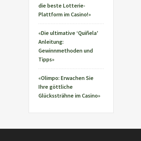
die beste Lotterie-
Plattform im Casino!»
«Die ultimative ‘Quiñela’
Anleitung:
Gewinnmethoden und
Tipps»
«Olimpo: Erwachen Sie
Ihre göttliche
Glückssträhne im Casino»