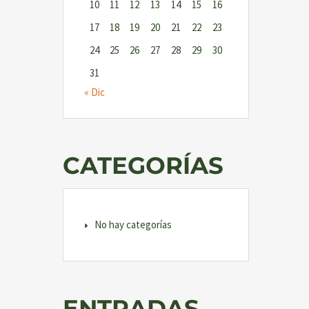
10
11
12
13
14
15
16
17
18
19
20
21
22
23
24
25
26
27
28
29
30
31
« Dic
CATEGORÍAS
No hay categorías
ENTRADAS