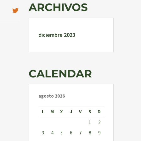
ARCHIVOS
diciembre 2023
CALENDAR
agosto 2026
L
M
X
J
V
S
D
1
2
3
4
5
6
7
8
9