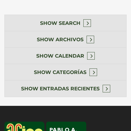
SHOW
SEARCH
SHOW
ARCHIVOS
SHOW
CALENDAR
SHOW
CATEGORÍAS
SHOW
ENTRADAS RECIENTES