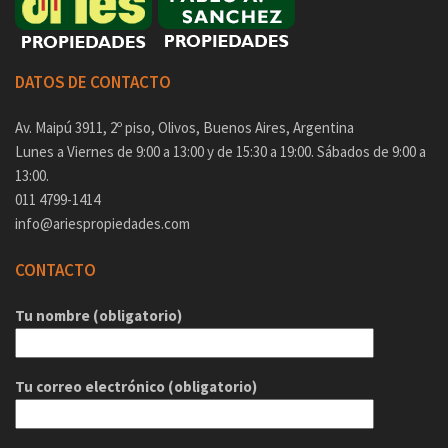
DATOS DE CONTACTO
Av. Maipú 3911, 2º piso, Olivos, Buenos Aires, Argentina
Lunes a Viernes de 9:00 a 13:00 y de 15:30 a 19:00. Sábados de 9:00 a
13:00.
011 4799-1414
info@ariespropiedades.com
CONTACTO
Tu nombre (obligatorio)
Tu correo electrónico (obligatorio)