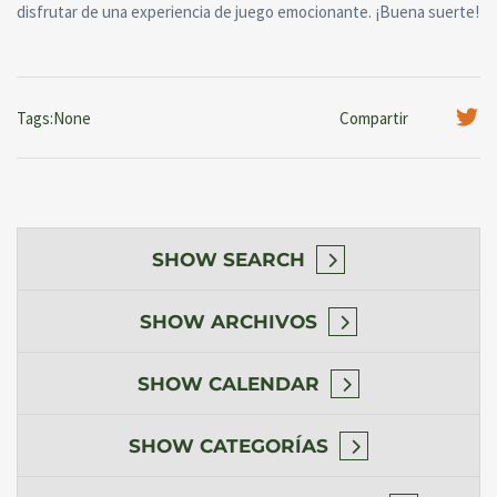
disfrutar de una experiencia de juego emocionante. ¡Buena suerte!
Tags:None
Compartir
SHOW
SEARCH
SHOW
ARCHIVOS
SHOW
CALENDAR
SHOW
CATEGORÍAS