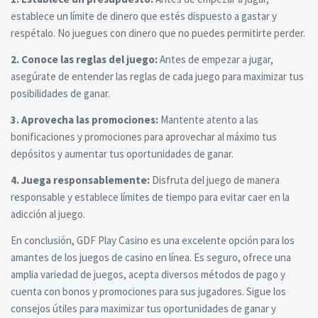
establece un límite de dinero que estés dispuesto a gastar y
respétalo. No juegues con dinero que no puedes permitirte perder.
2. Conoce las reglas del juego:
Antes de empezar a jugar,
asegúrate de entender las reglas de cada juego para maximizar tus
posibilidades de ganar.
3. Aprovecha las promociones:
Mantente atento a las
bonificaciones y promociones para aprovechar al máximo tus
depósitos y aumentar tus oportunidades de ganar.
4. Juega responsablemente:
Disfruta del juego de manera
responsable y establece límites de tiempo para evitar caer en la
adicción al juego.
En conclusión, GDF Play Casino es una excelente opción para los
amantes de los juegos de casino en línea. Es seguro, ofrece una
amplia variedad de juegos, acepta diversos métodos de pago y
cuenta con bonos y promociones para sus jugadores. Sigue los
consejos útiles para maximizar tus oportunidades de ganar y