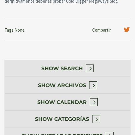
definitivamente deberías probar Gold Digger Megaways Slot.
Tags:None
Compartir
SHOW
SEARCH
SHOW
ARCHIVOS
SHOW
CALENDAR
SHOW
CATEGORÍAS