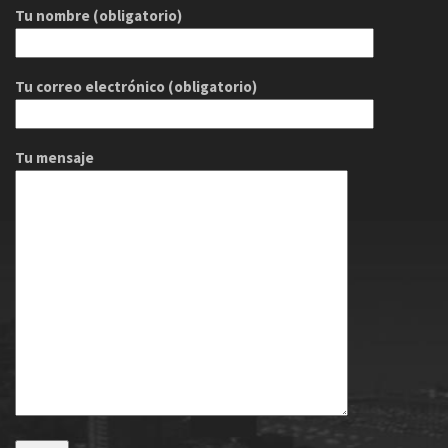
Tu nombre (obligatorio)
Tu correo electrónico (obligatorio)
Tu mensaje