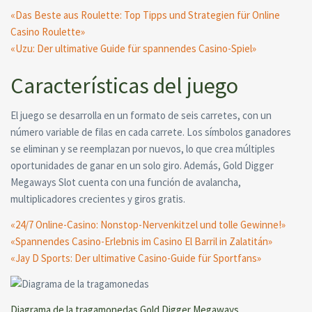
«Das Beste aus Roulette: Top Tipps und Strategien für Online
Casino Roulette»
«Uzu: Der ultimative Guide für spannendes Casino-Spiel»
Características del juego
El juego se desarrolla en un formato de seis carretes, con un
número variable de filas en cada carrete. Los símbolos ganadores
se eliminan y se reemplazan por nuevos, lo que crea múltiples
oportunidades de ganar en un solo giro. Además, Gold Digger
Megaways Slot cuenta con una función de avalancha,
multiplicadores crecientes y giros gratis.
«24/7 Online-Casino: Nonstop-Nervenkitzel und tolle Gewinne!»
«Spannendes Casino-Erlebnis im Casino El Barril in Zalatitán»
«Jay D Sports: Der ultimative Casino-Guide für Sportfans»
Diagrama de la tragamonedas Gold Digger Megaways