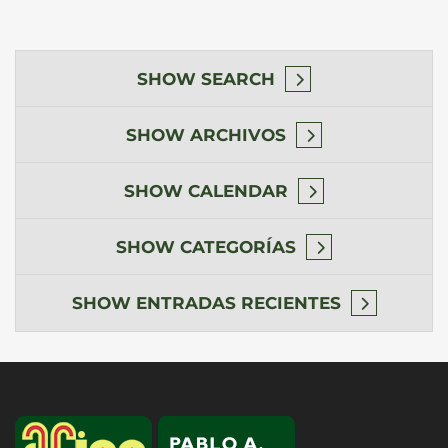
SHOW
SEARCH
SHOW
ARCHIVOS
SHOW
CALENDAR
SHOW
CATEGORÍAS
SHOW
ENTRADAS RECIENTES