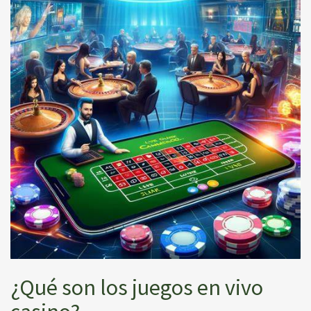
¿Qué son los juegos en vivo