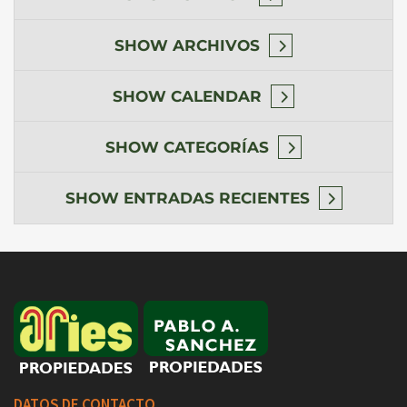
SHOW
ARCHIVOS
SHOW
CALENDAR
SHOW
CATEGORÍAS
SHOW
ENTRADAS RECIENTES
DATOS DE CONTACTO