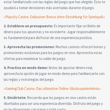
estar familiarizado con las reglas del juego que has elegido. Esto te
ayudará a tomar decisiones más acertadas durante el juego.
«Playcity Casino: Exklusiver Bonus ohne Einzahlung für Spielspaß»
2. Establece un presupuesto:
Es importante fijar un límite de
dinero para tus apuestas y no excederte. Jugar responsablemente
es fundamental para disfrutar de una experiencia positiva.
3. Aprovecha las promociones:
Muchos casinos ofrecen bonos y
promociones exclusivas para los juegos en vivo. Aprovecha estas
ofertas para maximizar tu saldo de juego.
4. Practica en modo demo:
Antes de apostar dinero real,
aprovecha la opción de jugar en modo demo para familiarizarte con
las reglas y estrategias del juego.
«GamingClub Casino: Das ultimative Online-Glücksspielerlebnis»
5. Diviértete:
Recuerda que los juegos en vivo casino están
diseñados para ser una experiencia divertida. Disfruta del juego y
no te obsesiones con ganar a toda costa.