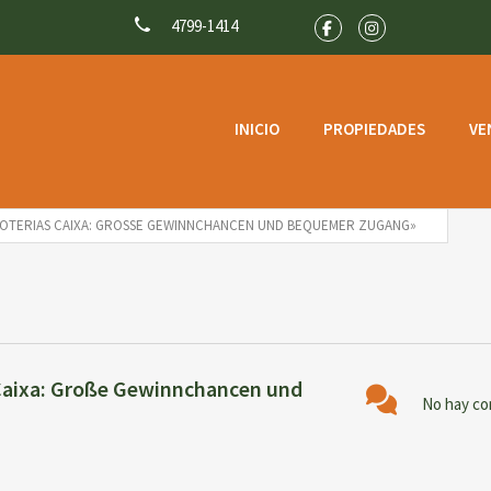
4799-1414
INICIO
PROPIEDADES
VE
 LOTERIAS CAIXA: GROSSE GEWINNCHANCEN UND BEQUEMER ZUGANG»
s Caixa: Große Gewinnchancen und
No hay co