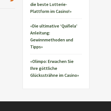
die beste Lotterie-
Plattform im Casino!»
«Die ultimative ‘Quiñela’
Anleitung:
Gewinnmethoden und
Tipps»
«Olimpo: Erwachen Sie
Ihre göttliche
Glückssträhne im Casino»