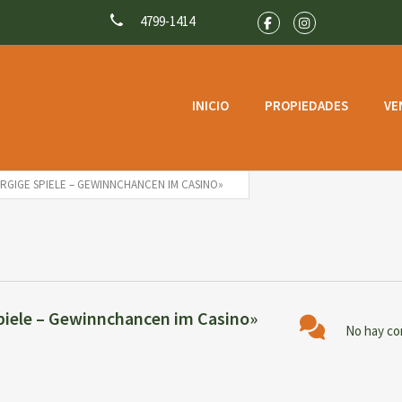
4799-1414
INICIO
PROPIEDADES
VE
GIGE SPIELE – GEWINNCHANCEN IM CASINO»
iele – Gewinnchancen im Casino»
No hay co