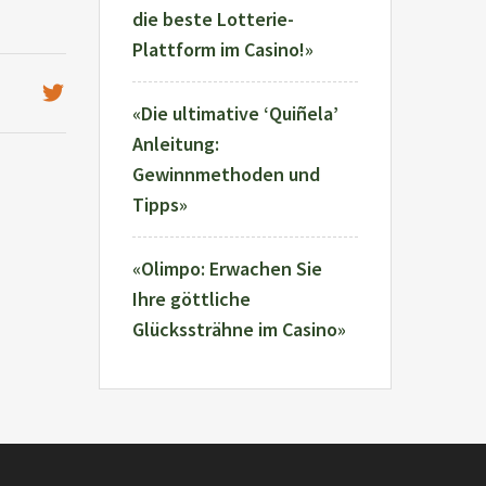
die beste Lotterie-
Plattform im Casino!»
«Die ultimative ‘Quiñela’
Anleitung:
Gewinnmethoden und
Tipps»
«Olimpo: Erwachen Sie
Ihre göttliche
Glückssträhne im Casino»