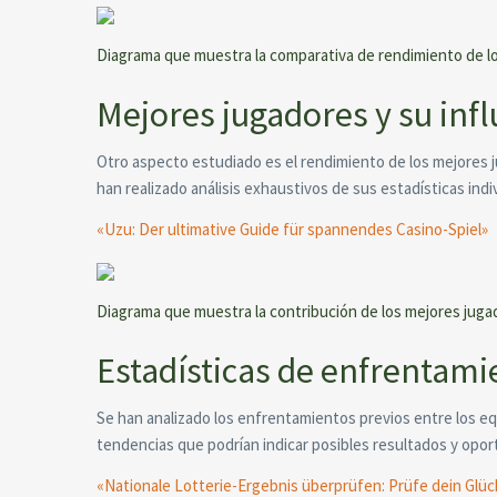
Diagrama que muestra la comparativa de rendimiento de l
Mejores jugadores y su infl
Otro aspecto estudiado es el rendimiento de los mejores ju
han realizado análisis exhaustivos de sus estadísticas indi
«Uzu: Der ultimative Guide für spannendes Casino-Spiel»
Diagrama que muestra la contribución de los mejores juga
Estadísticas de enfrentami
Se han analizado los enfrentamientos previos entre los e
tendencias que podrían indicar posibles resultados y opo
«Nationale Lotterie-Ergebnis überprüfen: Prüfe dein Glüc