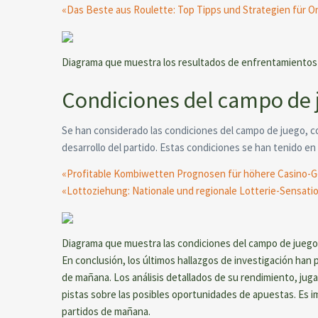
«Das Beste aus Roulette: Top Tipps und Strategien für O
Diagrama que muestra los resultados de enfrentamientos 
Condiciones del campo de 
Se han considerado las condiciones del campo de juego, com
desarrollo del partido. Estas condiciones se han tenido e
«Profitable Kombiwetten Prognosen für höhere Casino-
«Lottoziehung: Nationale und regionale Lotterie-Sensati
Diagrama que muestra las condiciones del campo de juego
En conclusión, los últimos hallazgos de investigación han 
de mañana. Los análisis detallados de su rendimiento, ju
pistas sobre las posibles oportunidades de apuestas. Es i
partidos de mañana.