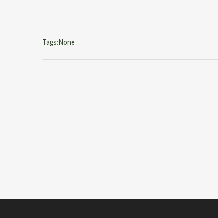
Tags:None