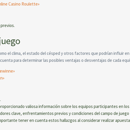
nline Casino Roulette»
previos.
juego
o el clima, el estado del césped y otros factores que podrían influir en 
n cuenta para determinar las posibles ventajas o desventajas de cada equ
Gewinne»
on»
.
proporcionado valiosa información sobre los equipos participantes en los
gadores clave, enfrentamientos previos y condiciones del campo de juego
mportante tener en cuenta estos hallazgos al considerar realizar apuesta