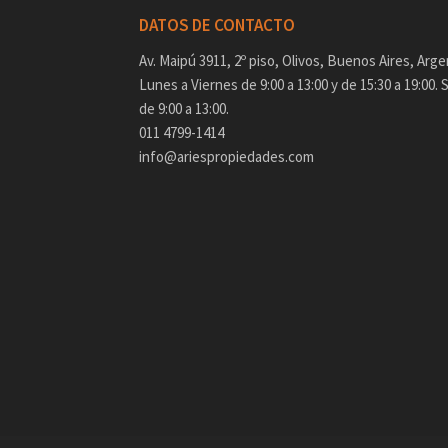
DATOS DE CONTACTO
Av. Maipú 3911, 2º piso, Olivos, Buenos Aires, Arge
Lunes a Viernes de 9:00 a 13:00 y de 15:30 a 19:00.
de 9:00 a 13:00.
011 4799-1414
info@ariespropiedades.com