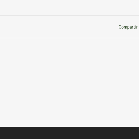
Compartir