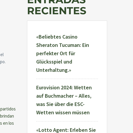
RECIENTES
«Beliebtes Casino
Sheraton Tucuman: Ein
perfekter Ort für
el
Glücksspiel und
ipo.
Unterhaltung.»
Eurovision 2024: Wetten
auf Buchmacher – Alles,
was Sie über die ESC-
 partidos
Wetten wissen müssen
 brindan
s en los
«Lotto Agent: Erleben Sie