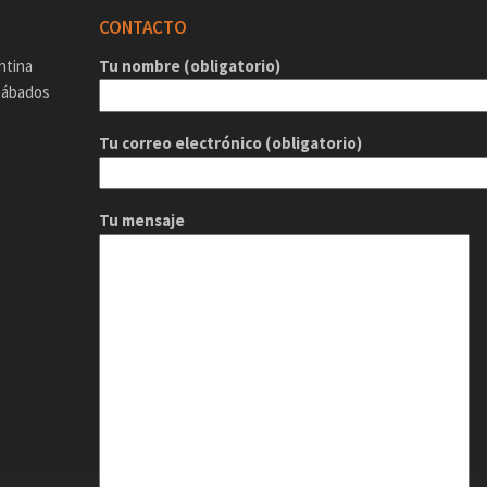
CONTACTO
ntina
Tu nombre (obligatorio)
 Sábados
Tu correo electrónico (obligatorio)
Tu mensaje