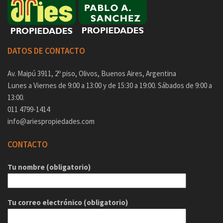
DATOS DE CONTACTO
Av. Maipú 3911, 2º piso, Olivos, Buenos Aires, Argentina
Lunes a Viernes de 9:00 a 13:00 y de 15:30 a 19:00. Sábados de 9:00 a
13:00.
011 4799-1414
info@ariespropiedades.com
CONTACTO
Tu nombre (obligatorio)
Tu correo electrónico (obligatorio)