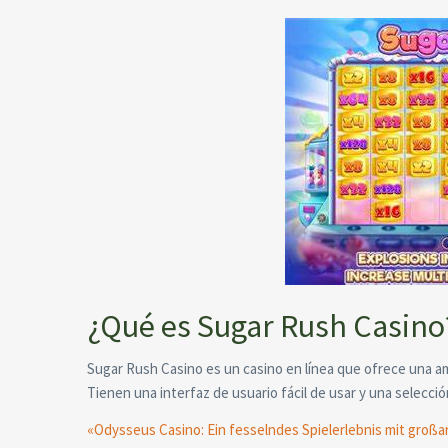
¿Qué es Sugar Rush Casino
Sugar Rush Casino es un casino en línea que ofrece una am
Tienen una interfaz de usuario fácil de usar y una selecc
«Odysseus Casino: Ein fesselndes Spielerlebnis mit groß