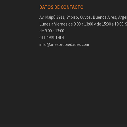
DATOS DE CONTACTO
Av. Maipú 3911, 2º piso, Olivos, Buenos Aires, Arge
Lunes a Viernes de 9:00 a 13:00 y de 15:30 a 19:00.
de 9:00 a 13:00.
011 4799-1414
info@ariespropiedades.com