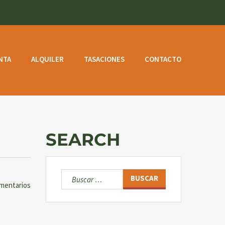
NTA
ALQUILER
TASACIONES
CONTACTO
SEARCH
Buscar:
mentarios