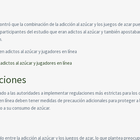
contró que la combinación de la adicción al azúcar y los juegos de azar pu
participantes del estudio que eran adictos al azúcar y también apostaban
n.
adictos al azúcar y jugadores en línea
ciones
do a las autoridades a implementar regulaciones más estrictas para los 
en línea deben tener medidas de precaución adicionales para proteger a 
do a su consumo de azúcar.
lo entre la adicción al azúcar y los juegos de azar, lo que plantea preocu