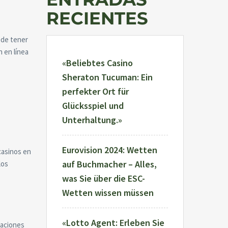
RECIENTES
ede tener
 en línea
«Beliebtes Casino
Sheraton Tucuman: Ein
perfekter Ort für
Glücksspiel und
Unterhaltung.»
Eurovision 2024: Wetten
casinos en
auf Buchmacher – Alles,
los
was Sie über die ESC-
Wetten wissen müssen
«Lotto Agent: Erleben Sie
paciones