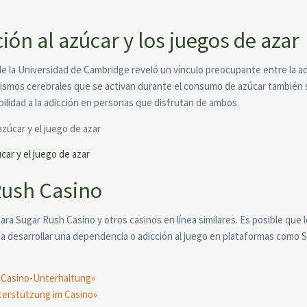
ión al azúcar y los juegos de azar
de la Universidad de Cambridge reveló un vínculo preocupante entre la ad
anismos cerebrales que se activan durante el consumo de azúcar también 
ibilidad a la adicción en personas que disfrutan de ambos.
car y el juego de azar
Rush Casino
ra Sugar Rush Casino y otros casinos en línea similares. Es posible que 
a desarrollar una dependencia o adicción al juego en plataformas como 
 Casino-Unterhaltung»
terstützung im Casino»