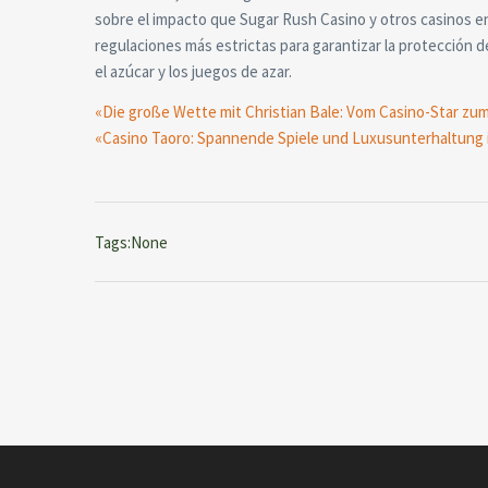
sobre el impacto que Sugar Rush Casino y otros casinos en
regulaciones más estrictas para garantizar la protección d
el azúcar y los juegos de azar.
«Die große Wette mit Christian Bale: Vom Casino-Star zu
«Casino Taoro: Spannende Spiele und Luxusunterhaltung i
Tags:None