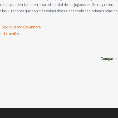
 línea pueden tener en la salud mental de los jugadores. Se requieren
e los jugadores que son más vulnerables a desarrollar adicciones relacio
m Blockbuster-Gewinner!»
n Teneriffa»
Compartir