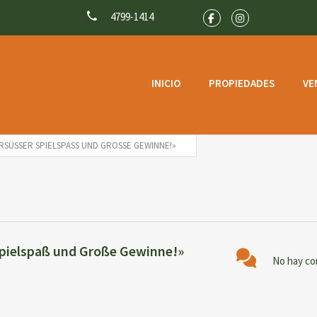
4799-1414
INICIO
PROPIEDADES
VE
SÜSSER SPIELSPASS UND GROSSE GEWINNE!»
Spielspaß und Große Gewinne!»
No hay co