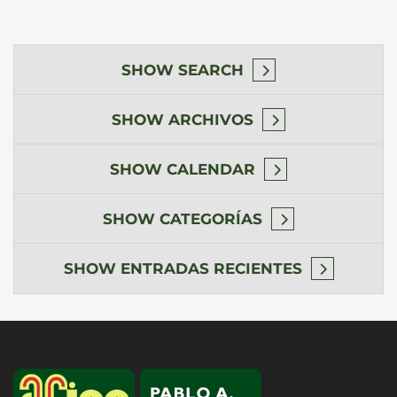
SHOW
SEARCH
SHOW
ARCHIVOS
SHOW
CALENDAR
SHOW
CATEGORÍAS
SHOW
ENTRADAS RECIENTES