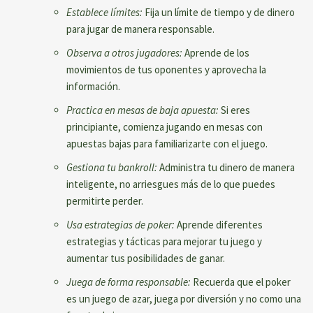
Establece límites:
Fija un límite de tiempo y de dinero
para jugar de manera responsable.
Observa a otros jugadores:
Aprende de los
movimientos de tus oponentes y aprovecha la
información.
Practica en mesas de baja apuesta:
Si eres
principiante, comienza jugando en mesas con
apuestas bajas para familiarizarte con el juego.
Gestiona tu bankroll:
Administra tu dinero de manera
inteligente, no arriesgues más de lo que puedes
permitirte perder.
Usa estrategias de poker:
Aprende diferentes
estrategias y tácticas para mejorar tu juego y
aumentar tus posibilidades de ganar.
Juega de forma responsable:
Recuerda que el poker
es un juego de azar, juega por diversión y no como una