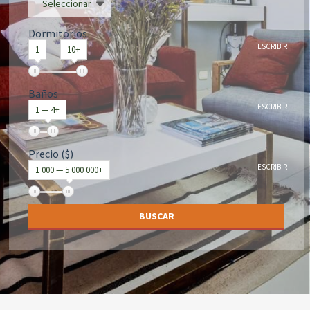
Seleccionar
Dormitorios
ESCRIBIR
1
10+
Baños
ESCRIBIR
1 — 4+
Precio ($)
ESCRIBIR
1 000 — 5 000 000+
BUSCAR