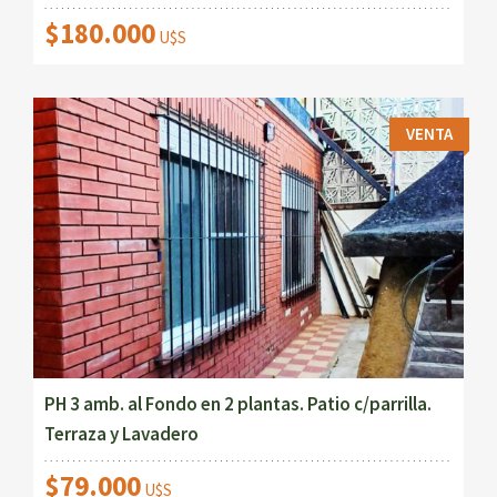
$180.000
U$S
VENTA
PH 3 amb. al Fondo en 2 plantas. Patio c/parrilla.
Terraza y Lavadero
$79.000
U$S