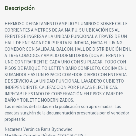
Descripción
HERMOSO DEPARTAMENTO AMPLIO Y LUMINOSO SOBRE CALLE
CORRIENTES A METROS DE AV. MAIPU. SU UBICACIÓN ES AL
FRENTE SE INGRESA A LA UNIDAD FUNCIONAL A TRAVÉS DE UN
HALL DE ENTRADA POR PUERTA BLINDADA, HACIA EL LIVING
COMEDOR CON SALIDA AL BALCON. HALL DE DISTRIBUCIÓN EN L
A TRES COMODOS Y AMPLIO DORMITORIOS (DOS AL FRENTE Y
UNO CONTRAFRENTE) CADA UNO CON SU PLACAR. TODO CON
PISOS DE PARQUÉ. TOILETTE Y BAÑO COMPLETO. COCINA EN L
SUMANDOLE ASI UN ESPACIO COMEDOR DIARIO CON ENTRADA
DE SERVICIO A LA UNIDAD FUNCIONAL. LAVADERO CUBIERTO
INDEPENDIENTE. CALEFACCION POR PLACAS ELECTRICAS.
IMPECABLE ESTADO DE CONSERVACIÓN EN PISOS Y PAREDES.
BAÑO Y TOILETTE MODERNIZADOS.
Las medidas detalladas en la publicación son aproximadas. Las
exactas surgirán de la documentación presentada por el vendedor
propietario.
Nazarena Verónica Parra Bychowiec
Martillero Corredor Público: 4189 C.M.C.P.S.I.