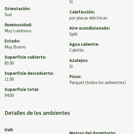
Si
Orientación:
Calefacción:
Sud
por placas eléctricas
Iluminosidad:
Aire acondicionado:
Muy Luminoso
Split
Estado:
Agua caliente:
Muy Bueno
Calefón
Superficie cubierta:
Azulejos:
83.00
Si
Superficie descubierta:
Pisos:
11.00
Parquet (todos los ambientes)
Superficie total:
94.00
Detalles de los ambientes
Hall:
Metros del dormitorio: