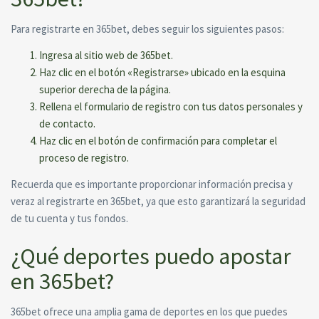
Para registrarte en 365bet, debes seguir los siguientes pasos:
Ingresa al sitio web de 365bet.
Haz clic en el botón «Registrarse» ubicado en la esquina
superior derecha de la página.
Rellena el formulario de registro con tus datos personales y
de contacto.
Haz clic en el botón de confirmación para completar el
proceso de registro.
Recuerda que es importante proporcionar información precisa y
veraz al registrarte en 365bet, ya que esto garantizará la seguridad
de tu cuenta y tus fondos.
¿Qué deportes puedo apostar
en 365bet?
365bet ofrece una amplia gama de deportes en los que puedes