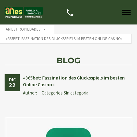
ARIES PROPIEDADES
«365BET: FASZINATION DES GLÜCKSSPIELS IM BESTEN ONLINE CASINO»
BLOG
«365bet: Faszination des Glücksspiels im besten
DIC
22
Online Casino»
Author:
Categories:Sin categoría