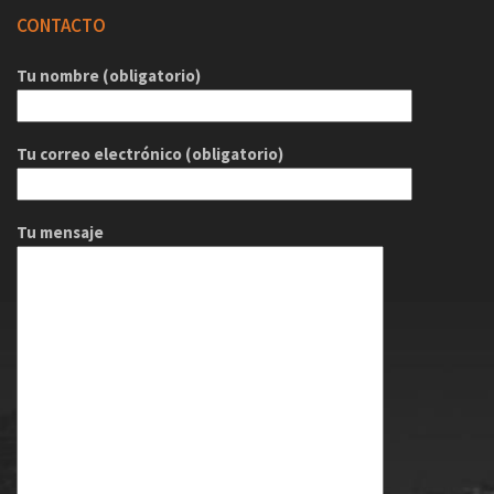
CONTACTO
Tu nombre (obligatorio)
Tu correo electrónico (obligatorio)
Tu mensaje