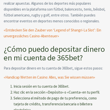
realizar apuestas. Algunos de los deportes más populares
disponibles en la plataforma son fútbol, baloncesto, tenis, béisbol,
fútbol americano, rugby y golf, entre otros. También puedes
encontrar eventos en deportes menos conocidos o regionales.
«Entdecken Sie den Zauber von ‘Legend of Shangri-La Slot’: Ein
unvergessliches Casino-Abenteuer»
¿Cómo puedo depositar dinero
en mi cuenta de 365bet?
Para depositar dinero en tu cuenta de 365bet, sigue estos pasos:
«Handicap Wetten im Casino: Alles, was Sie wissen müssen»
Inicia sesión en tu cuenta de 365bet.
Haz clic en la sección «Depósito» o «Cuenta» en tu perfil.
Selecciona el método de pago de tu preferencia, como
tarjeta de crédito, transferencia bancaria o billetera
electrónica.