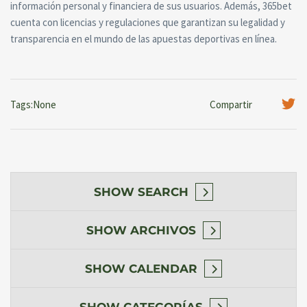
información personal y financiera de sus usuarios. Además, 365bet
cuenta con licencias y regulaciones que garantizan su legalidad y
transparencia en el mundo de las apuestas deportivas en línea.
Tags:None
Compartir
SHOW
SEARCH
SHOW
ARCHIVOS
SHOW
CALENDAR
SHOW
CATEGORÍAS