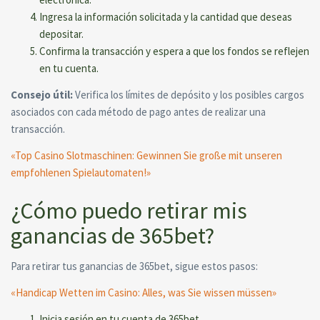
Ingresa la información solicitada y la cantidad que deseas
depositar.
Confirma la transacción y espera a que los fondos se reflejen
en tu cuenta.
Consejo útil:
Verifica los límites de depósito y los posibles cargos
asociados con cada método de pago antes de realizar una
transacción.
«Top Casino Slotmaschinen: Gewinnen Sie große mit unseren
empfohlenen Spielautomaten!»
¿Cómo puedo retirar mis
ganancias de 365bet?
Para retirar tus ganancias de 365bet, sigue estos pasos:
«Handicap Wetten im Casino: Alles, was Sie wissen müssen»
Inicia sesión en tu cuenta de 365bet.