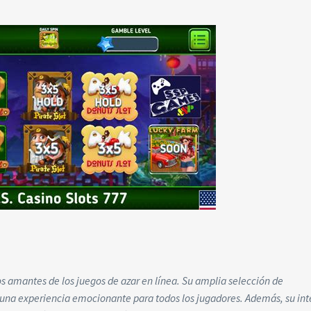
s amantes de los juegos de azar en línea. Su amplia selección de
na experiencia emocionante para todos los jugadores. Además, su int