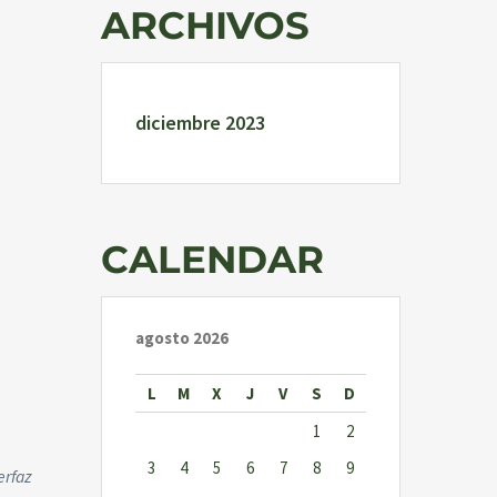
ARCHIVOS
diciembre 2023
CALENDAR
agosto 2026
L
M
X
J
V
S
D
1
2
3
4
5
6
7
8
9
erfaz