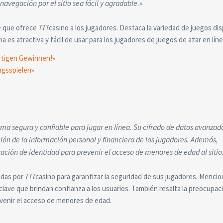
 navegación por el sitio sea fácil y agradable.»
 que ofrece 777casino a los jugadores. Destaca la variedad de juegos dis
ma es atractiva y fácil de usar para los jugadores de juegos de azar en líne
artigen Gewinnen!»
ngsspielen»
a segura y confiable para jugar en línea. Su cifrado de datos avanzado
ción de la información personal y financiera de los jugadores. Además,
ación de identidad para prevenir el acceso de menores de edad al sitio
das por 777casino para garantizar la seguridad de sus jugadores. Mencio
clave que brindan confianza a los usuarios. También resalta la preocupaci
revenir el acceso de menores de edad.