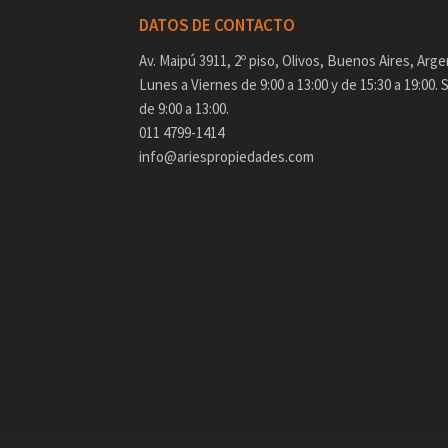
DATOS DE CONTACTO
Av. Maipú 3911, 2º piso, Olivos, Buenos Aires, Arge
Lunes a Viernes de 9:00 a 13:00 y de 15:30 a 19:00.
de 9:00 a 13:00.
011 4799-1414
info@ariespropiedades.com