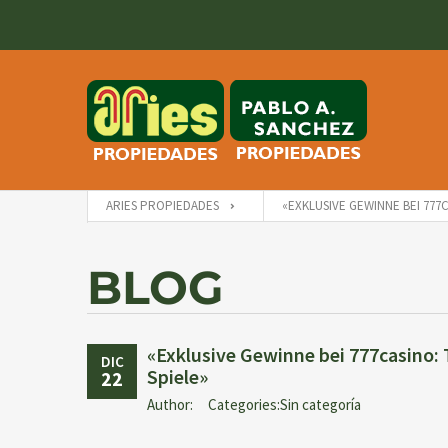
ARIES PROPIEDADES
«EXKLUSIVE GEWINNE BEI 777
BLOG
«Exklusive Gewinne bei 777casino:
DIC
Spiele»
22
Author:
Categories:Sin categoría