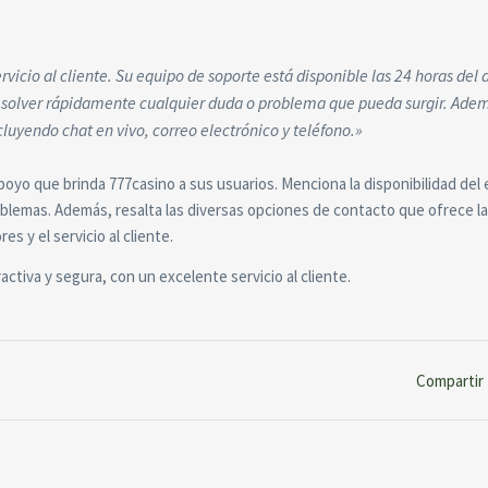
vicio al cliente. Su equipo de soporte está disponible las 24 horas del d
 resolver rápidamente cualquier duda o problema que pueda surgir. Ade
luyendo chat en vivo, correo electrónico y teléfono.»
 apoyo que brinda 777casino a sus usuarios. Menciona la disponibilidad del
problemas. Además, resalta las diversas opciones de contacto que ofrece la
es y el servicio al cliente.
tiva y segura, con un excelente servicio al cliente.
Compartir