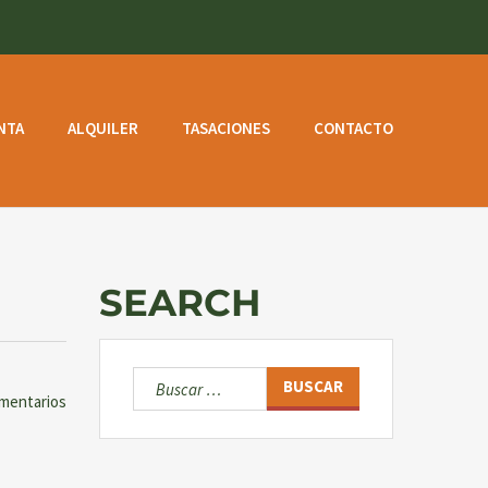
NTA
ALQUILER
TASACIONES
CONTACTO
SEARCH
Buscar:
mentarios