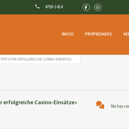
4799-1414
INICIO
PROPIEDADES
VE
 TIPPS FÜR ERFOLGREICHE CASINO-EINSÄTZE»
ür erfolgreiche Casino-Einsätze»
No hay co