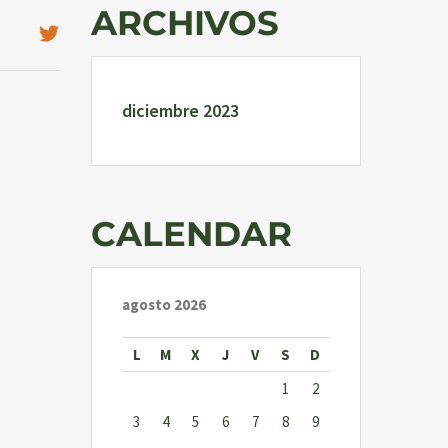
ARCHIVOS
diciembre 2023
CALENDAR
agosto 2026
L
M
X
J
V
S
D
1
2
3
4
5
6
7
8
9