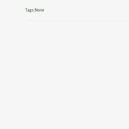
Tags:None