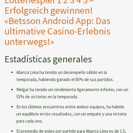
Erfolgreich gewinnen!
«Betsson Android App: Das
ultimative Casino-Erlebnis
unterwegs!»
Estadísticas generales
Alianza Lima ha tenido un desempeño sólido en la
temporada, habiendo ganado el 65% de sus partidos.
Melgar ha tenido un rendimiento ligeramente inferior, con un
55% de victorias en la temporada.
En los últimos encuentros entre ambos equipos, ha habido
un equilibrio en los resultados, con un empate y una victoria
para cada uno.
El promedio de goles por partido para Alianza Lima es de 1.5,