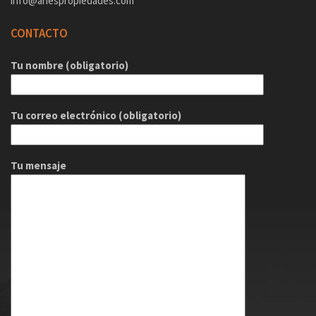
info@ariespropiedades.com
CONTACTO
Tu nombre (obligatorio)
Tu correo electrónico (obligatorio)
Tu mensaje