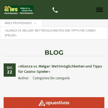
ARIES PROPIEDADES
«ALIANZA VS. MELGAR: WETTMÖGLICHKEITEN UND TIPPS FÜR CASINO-
SPIELER»
BLOG
«Alianza vs. Melgar: Wettmöglichkeiten und Tipps
DIC
22
für Casino-Spieler»
Author:
Categories:Sin categoría