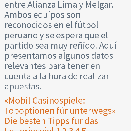
entre Alianza Lima y Melgar.
Ambos equipos son
reconocidos en el fútbol
peruano y se espera que el
partido sea muy reñido. Aquí
presentamos algunos datos
relevantes para tener en
cuenta a la hora de realizar
apuestas.
«Mobil Casinospiele:
Topoptionen für unterwegs»
Die besten Tipps für das
Lotteriespiel 1 2 3 4 5 –