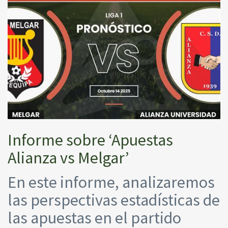
Informe sobre ‘Apuestas
Alianza vs Melgar’
En este informe, analizaremos
las perspectivas estadísticas de
las apuestas en el partido