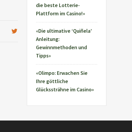
die beste Lotterie-
Plattform im Casino!»
«Die ultimative ‘Quiñela’
Anleitung:
Gewinnmethoden und
Tipps»
«Olimpo: Erwachen Sie
Ihre göttliche
Glückssträhne im Casino»