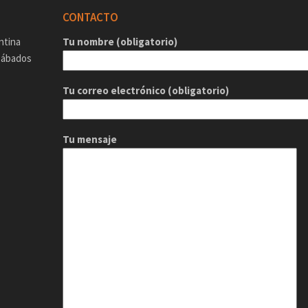
CONTACTO
ntina
Tu nombre (obligatorio)
 Sábados
Tu correo electrónico (obligatorio)
Tu mensaje