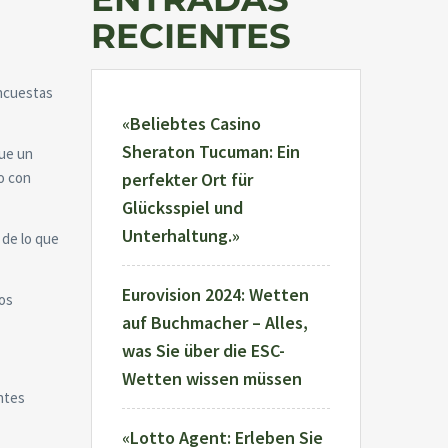
RECIENTES
encuestas
«Beliebtes Casino
Sheraton Tucuman: Ein
que un
o con
perfekter Ort für
Glücksspiel und
Unterhaltung.»
 de lo que
Eurovision 2024: Wetten
os
auf Buchmacher – Alles,
was Sie über die ESC-
Wetten wissen müssen
entes
«Lotto Agent: Erleben Sie