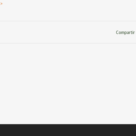
t»
Compartir