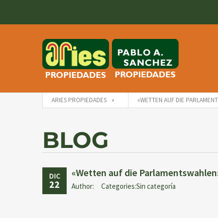
ARIES PROPIEDADES
«WETTEN AUF DIE PARLAMEN
BLOG
«Wetten auf die Parlamentswahle
DIC
22
Author:
Categories:Sin categoría