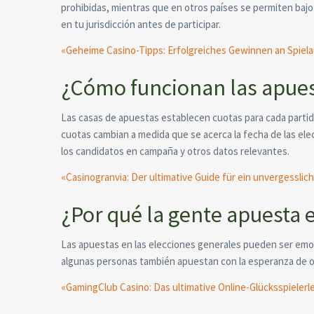
prohibidas, mientras que en otros países se permiten bajo c
en tu jurisdicción antes de participar.
«Geheime Casino-Tipps: Erfolgreiches Gewinnen an Spie
¿Cómo funcionan las apuest
Las casas de apuestas establecen cuotas para cada partido
cuotas cambian a medida que se acerca la fecha de las ele
los candidatos en campaña y otros datos relevantes.
«Casinogranvia: Der ultimative Guide für ein unvergesslic
¿Por qué la gente apuesta 
Las apuestas en las elecciones generales pueden ser emoci
algunas personas también apuestan con la esperanza de o
«GamingClub Casino: Das ultimative Online-Glücksspielerl