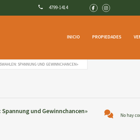
4799-1414
INICIO
PROPIEDADES
VE
TSWAHLEN: SPANNUNG UND GEWINNCHANCEN»
n: Spannung und Gewinnchancen»
No hay co