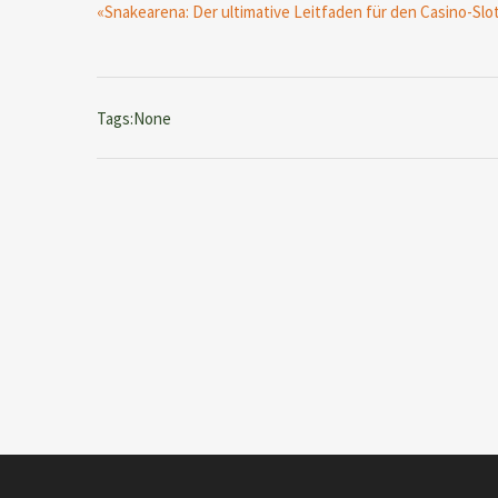
«Snakearena: Der ultimative Leitfaden für den Casino-Slo
Tags:None