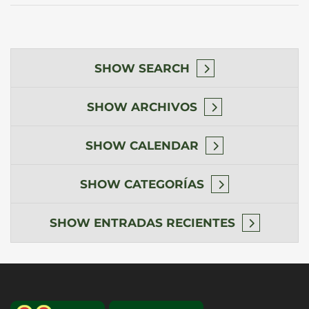
SHOW
SEARCH
SHOW
ARCHIVOS
SHOW
CALENDAR
SHOW
CATEGORÍAS
SHOW
ENTRADAS RECIENTES