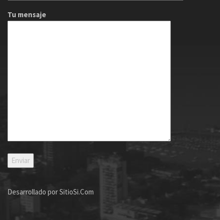
Tu mensaje
Desarrollado por
SitioSi.Com