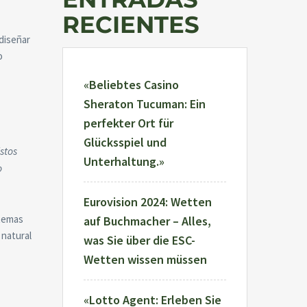
RECIENTES
 diseñar
o
«Beliebtes Casino
Sheraton Tucuman: Ein
perfekter Ort für
Glücksspiel und
stos
Unterhaltung.»
o
Eurovision 2024: Wetten
stemas
auf Buchmacher – Alles,
 natural
was Sie über die ESC-
Wetten wissen müssen
«Lotto Agent: Erleben Sie