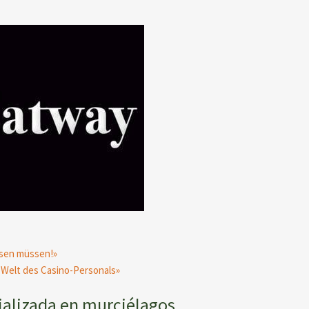
issen müssen!»
e Welt des Casino-Personals»
cializada en murciélagos