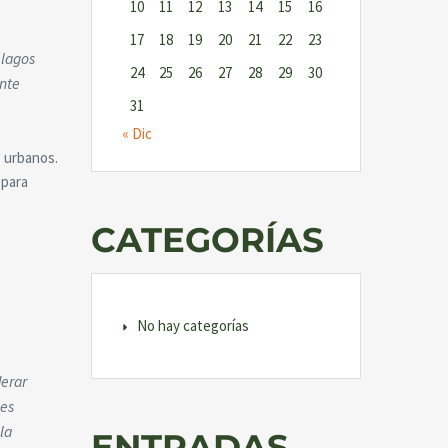
10
11
12
13
14
15
16
17
18
19
20
21
22
23
élagos
24
25
26
27
28
29
30
ente
31
« Dic
s urbanos.
 para
CATEGORÍAS
No hay categorías
derar
nes
la
ENTRADAS