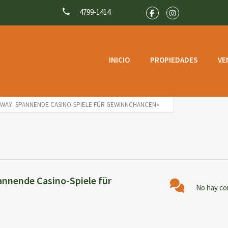
4799-1414
INICIO
PROPIEDADES
VE
ATWAY: SPANNENDE CASINO-SPIELE FÜR GEWINNCHANCEN»
annende Casino-Spiele für
No hay co