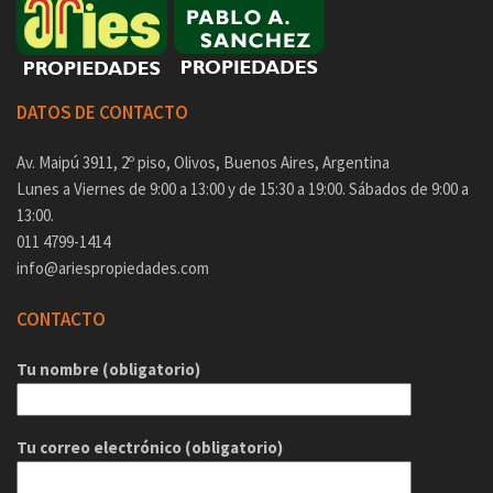
DATOS DE CONTACTO
Av. Maipú 3911, 2º piso, Olivos, Buenos Aires, Argentina
Lunes a Viernes de 9:00 a 13:00 y de 15:30 a 19:00. Sábados de 9:00 a
13:00.
011 4799-1414
info@ariespropiedades.com
CONTACTO
Tu nombre (obligatorio)
Tu correo electrónico (obligatorio)