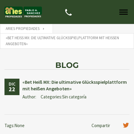
ARIES PROPIEDADES
«BET HEISS MX: DIE ULTIMATIVE GLÜCKSSPIELPLATTFORM MIT HEISSEN AN
GEBOTEN»
BLOG
«Bet Heiß MX: Die ultimative Glücksspielplattform
DIC
22
mit heißen Angeboten»
Author:
Categories:Sin categoría
Tags:None
Compartir