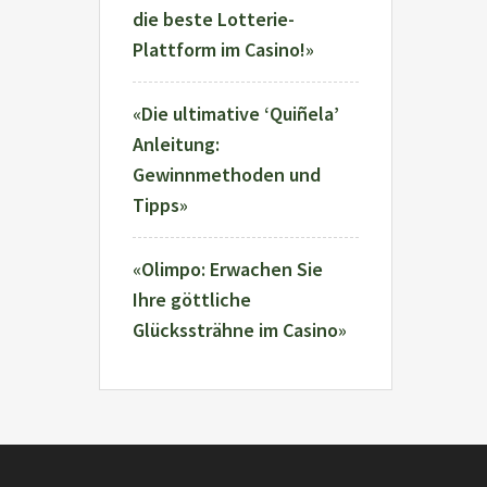
die beste Lotterie-
Plattform im Casino!»
«Die ultimative ‘Quiñela’
Anleitung:
Gewinnmethoden und
Tipps»
«Olimpo: Erwachen Sie
Ihre göttliche
Glückssträhne im Casino»