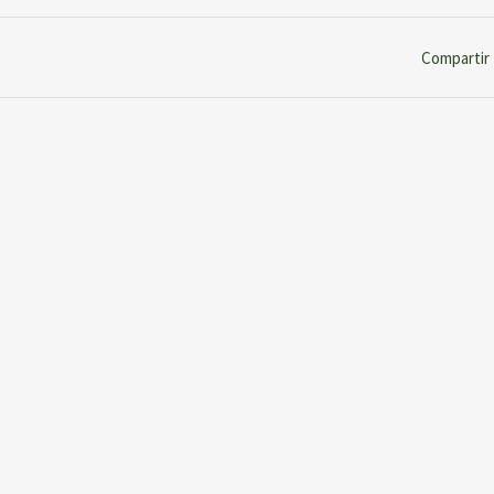
Compartir