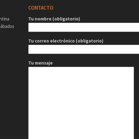
CONTACTO
ntina
Tu nombre (obligatorio)
 Sábados
Tu correo electrónico (obligatorio)
Tu mensaje