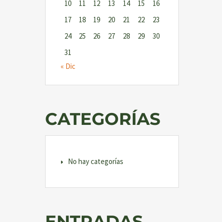
10
11
12
13
14
15
16
17
18
19
20
21
22
23
24
25
26
27
28
29
30
31
« Dic
CATEGORÍAS
No hay categorías
ENTRADAS