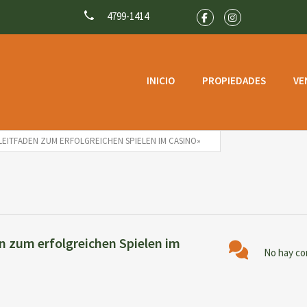
4799-1414
INICIO
PROPIEDADES
VE
R LEITFADEN ZUM ERFOLGREICHEN SPIELEN IM CASINO»
en zum erfolgreichen Spielen im
No hay co