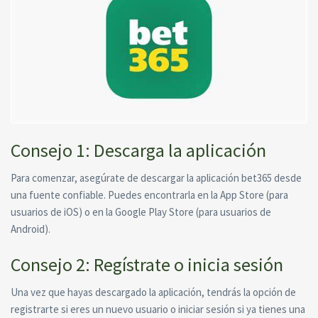
Consejo 1: Descarga la aplicación
Para comenzar, asegúrate de descargar la aplicación bet365 desde
una fuente confiable. Puedes encontrarla en la App Store (para
usuarios de iOS) o en la Google Play Store (para usuarios de
Android).
Consejo 2: Regístrate o inicia sesión
Una vez que hayas descargado la aplicación, tendrás la opción de
registrarte si eres un nuevo usuario o iniciar sesión si ya tienes una