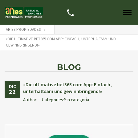
ARIES PROPIEDADES
«DIE ULTIMATIVE BET365 COM APP: EINFACH, UNTERHALTSAM UND
GEWINNBRINGEND!»
BLOG
«Die ultimative bet365 com App: Einfach,
DIC
22
unterhaltsam und gewinnbringend!»
Author:
Categories:Sin categoría