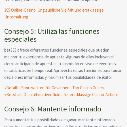
365 Online-Casino: Unglaubliche Vielfalt und erstklassige
Unterhaltung
Consejo 5: Utiliza las funciones
especiales
bet365 ofrece diferentes funciones especiales que pueden
mejorar tu experiencia de apuesta. Algunas de ellas incluyen el
cierre anticipado de apuestas, transmisión en vivo de eventos y
estadísticas en tiempo real. Aprovecha estas funciones para tomar
decisiones informadas y maximizar tus posibilidades de éxito.
«Betalfa: Sportwetten für Gewinner – Top Casino Guide»
«Betstart: Dein ultimativer Guide für erstklassige Casino-Action»
Consejo 6: Mantente informado
Para aumentar tus posibilidades de ganar, mantente informado
sobre los eventos deportivos y las últimas noticias en el mundo del