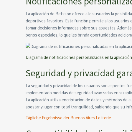
Notificaciones personaliza
La aplicación de Betsson ofrece a los usuarios la posibili
deportivos favoritos. Esta función permite a los usuarios e
tomar decisiones informadas sobre sus apuestas. Además, 
bonos especiales, lo que les brinda oportunidades adicion
Diagrama de notificaciones personalizadas en la aplicació
Seguridad y privacidad gar
La seguridad y privacidad de los usuarios son aspectos f
implementado medidas de seguridad avanzadas en su aplicac
La aplicación utiliza encriptación de datos y métodos de 
apostar y jugar con total tranquilidad, sabiendo que su in
Tägliche Ergebnisse der Buenos Aires Lotterie