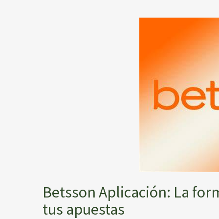
Betsson Aplicación: La for
tus apuestas