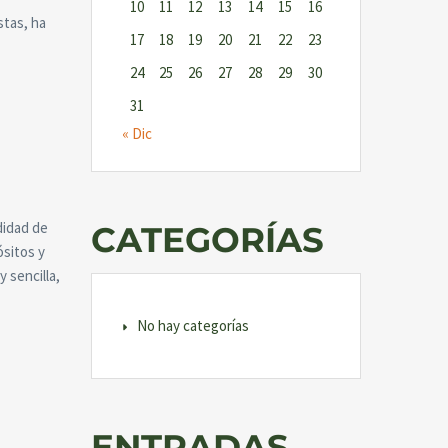
10
11
12
13
14
15
16
stas, ha
17
18
19
20
21
22
23
24
25
26
27
28
29
30
31
« Dic
didad de
CATEGORÍAS
ósitos y
y sencilla,
No hay categorías
ENTRADAS