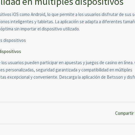
lidad en múltiples dispositivos
itivos iOS como Android, lo que permite a los usuarios disfrutar de sus s
fonos inteligentes y tabletas. La aplicación se adapta a diferentes tama
ptima sin importar el dispositivo utilizado.
dispositivos
 los usuarios pueden participar en apuestas y juegos de casino en línea.
ones personalizadas, seguridad garantizada y compatibilidad en múltiples
stas excepcional y conveniente. Descarga la aplicación de Betsson y disfr
Compartir