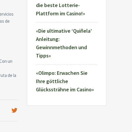
die beste Lotterie-
Plattform im Casino!»
ervicios
ños de
«Die ultimative ‘Quiñela’
Anleitung:
Gewinnmethoden und
Tipps»
 Con un
«Olimpo: Erwachen Sie
uta de la
Ihre göttliche
Glückssträhne im Casino»