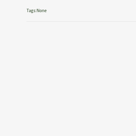
Tags:None