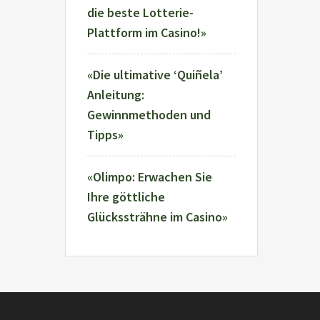
die beste Lotterie-
Plattform im Casino!»
«Die ultimative ‘Quiñela’
Anleitung:
Gewinnmethoden und
Tipps»
«Olimpo: Erwachen Sie
Ihre göttliche
Glückssträhne im Casino»