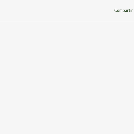
Compartir