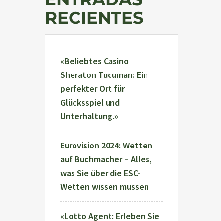
RECIENTES
«Beliebtes Casino
Sheraton Tucuman: Ein
perfekter Ort für
Glücksspiel und
Unterhaltung.»
Eurovision 2024: Wetten
auf Buchmacher – Alles,
was Sie über die ESC-
Wetten wissen müssen
«Lotto Agent: Erleben Sie