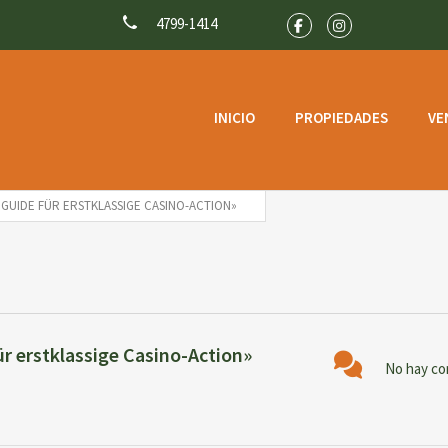
4799-1414
INICIO
PROPIEDADES
VE
R GUIDE FÜR ERSTKLASSIGE CASINO-ACTION»
ür erstklassige Casino-Action»
No hay co