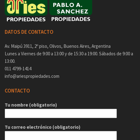
DATOS DE CONTACTO
Av. Maipú 3911, 2º piso, Olivos, Buenos Aires, Argentina
Lunes a Viernes de 9:00 a 13:00 y de 15:30 a 19:00. Sábados de 9:00 a
13:00.
011 4799-1414
info@ariespropiedades.com
CONTACTO
Tu nombre (obligatorio)
Tu correo electrónico (obligatorio)