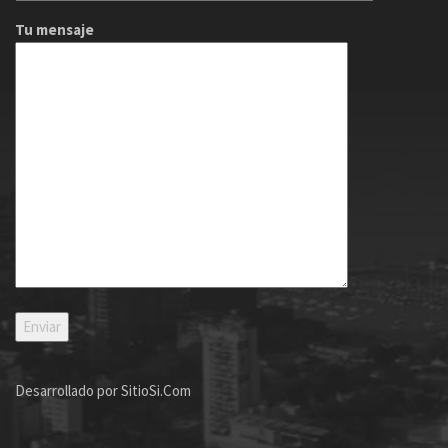
Tu mensaje
Desarrollado por
SitioSi.Com