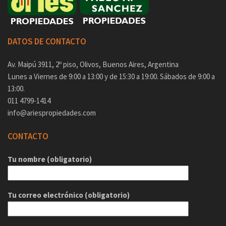
DATOS DE CONTACTO
Av. Maipú 3911, 2º piso, Olivos, Buenos Aires, Argentina
Lunes a Viernes de 9:00 a 13:00 y de 15:30 a 19:00. Sábados de 9:00 a
13:00.
011 4799-1414
info@ariespropiedades.com
CONTACTO
Tu nombre (obligatorio)
Tu correo electrónico (obligatorio)