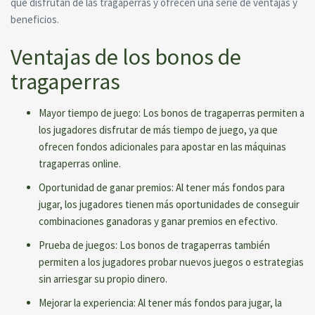
que disfrutan de las tragaperras y ofrecen una serie de ventajas y
beneficios.
Ventajas de los bonos de
tragaperras
Mayor tiempo de juego: Los bonos de tragaperras permiten a
los jugadores disfrutar de más tiempo de juego, ya que
ofrecen fondos adicionales para apostar en las máquinas
tragaperras online.
Oportunidad de ganar premios: Al tener más fondos para
jugar, los jugadores tienen más oportunidades de conseguir
combinaciones ganadoras y ganar premios en efectivo.
Prueba de juegos: Los bonos de tragaperras también
permiten a los jugadores probar nuevos juegos o estrategias
sin arriesgar su propio dinero.
Mejorar la experiencia: Al tener más fondos para jugar, la