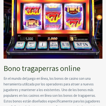
Bono tragaperras online
En el mundo del juego en línea, los bonos de casino son una
herramienta utilizada por los operadores para atraer a nuevos
jugadores y mantener a los existentes. Uno de los bonos más
populares en los casinos en línea son los bonos de tragaperras.
Estos bonos están diseñados específicamente para los jugadores