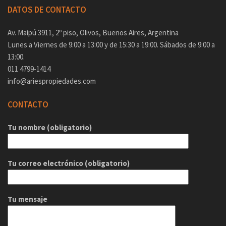
DATOS DE CONTACTO
Av. Maipú 3911, 2º piso, Olivos, Buenos Aires, Argentina
Lunes a Viernes de 9:00 a 13:00 y de 15:30 a 19:00. Sábados de 9:00 a
13:00.
011 4799-1414
info@ariespropiedades.com
CONTACTO
Tu nombre (obligatorio)
Tu correo electrónico (obligatorio)
Tu mensaje