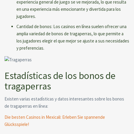
experiencia general de juego se ve mejorada, lo que resulta
en una experiencia más emocionante y divertida para los
jugadores.
Cantidad de bonos: Los casinos en línea suelen ofrecer una
amplia variedad de bonos de tragaperras, lo que permite a
los jugadores elegir el que mejor se ajuste a sus necesidades
y preferencias.
Estadísticas de los bonos de
tragaperras
Existen varias estadísticas y datos interesantes sobre los bonos
de tragaperras en línea:
Die besten Casinos in Mexicali: Erleben Sie spannende
Glücksspiele!