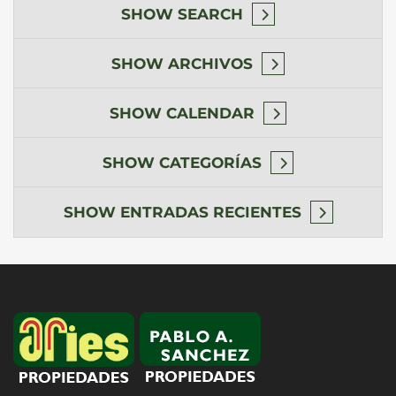
SHOW
SEARCH
SHOW
ARCHIVOS
SHOW
CALENDAR
SHOW
CATEGORÍAS
SHOW
ENTRADAS RECIENTES