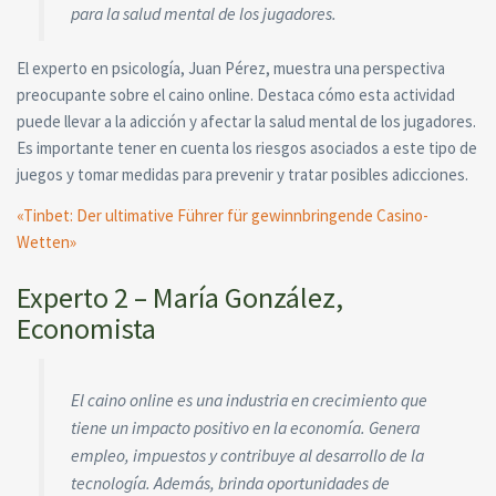
para la salud mental de los jugadores.
El experto en psicología, Juan Pérez, muestra una perspectiva
preocupante sobre el caino online. Destaca cómo esta actividad
puede llevar a la adicción y afectar la salud mental de los jugadores.
Es importante tener en cuenta los riesgos asociados a este tipo de
juegos y tomar medidas para prevenir y tratar posibles adicciones.
«Tinbet: Der ultimative Führer für gewinnbringende Casino-
Wetten»
Experto 2 – María González,
Economista
El caino online es una industria en crecimiento que
tiene un impacto positivo en la economía. Genera
empleo, impuestos y contribuye al desarrollo de la
tecnología. Además, brinda oportunidades de