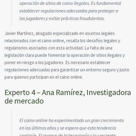
operación de sitios de caino ilegales. Es fundamental
establecer regulaciones adecuadas para proteger a
los jugadores y evitar prácticas fraudulentas.
Javier Martínez, abogado especializado en asuntos legales
relacionados con el caino online, resalta los desafíos legales y
regulatorios asociados con esta actividad. La falta de una
legislación clara puede fomentar la operación de sitios ilegales y
poner en riesgo a los jugadores. Es necesario establecer
regulaciones adecuadas para garantizar un entorno seguro y justo
para quienes participan en el caino online.
Experto 4 – Ana Ramírez, Investigadora
de mercado
El caino online ha experimentado un gran crecimiento
en los últimos años y se espera que esta tendencia
continúe. El avance de la tecnología y la creciente