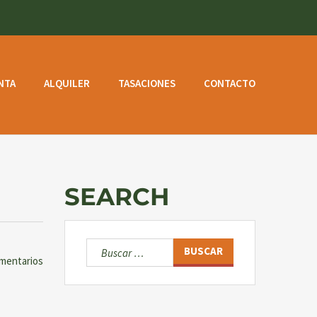
NTA
ALQUILER
TASACIONES
CONTACTO
SEARCH
Buscar:
mentarios