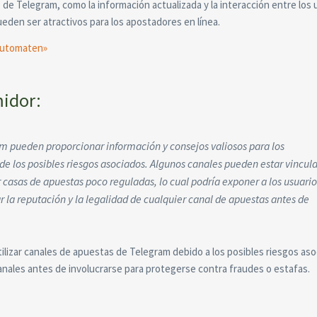
de Telegram, como la información actualizada y la interacción entre los 
eden ser atractivos para los apostadores en línea.
lautomaten»
midor:
m pueden proporcionar información y consejos valiosos para los
de los posibles riesgos asociados. Algunos canales pueden estar vincul
casas de apuestas poco reguladas, lo cual podría exponer a los usuario
r la reputación y la legalidad de cualquier canal de apuestas antes de
ilizar canales de apuestas de Telegram debido a los posibles riesgos aso
canales antes de involucrarse para protegerse contra fraudes o estafas.