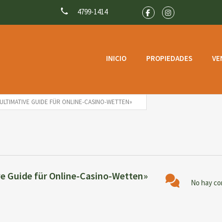
4799-1414
INICIO
PROPIEDADES
VE
ULTIMATIVE GUIDE FÜR ONLINE-CASINO-WETTEN»
ve Guide für Online-Casino-Wetten»
No hay co