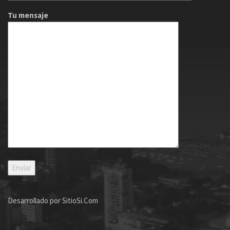
Tu mensaje
Desarrollado por
SitioSi.Com