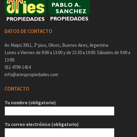
DATOS DE CONTACTO
Av. Maipú 3911, 2º piso, Olivos, Buenos Aires, Argentina
Lunes a Viernes de 9:00 a 13:00 y de 15:30 a 19:00. Sábados de 9:00 a
13:00.
011 4799-1414
info@ariespropiedades.com
CONTACTO
Tu nombre (obligatorio)
Tu correo electrónico (obligatorio)