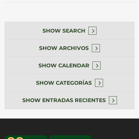
SHOW
SEARCH
SHOW
ARCHIVOS
SHOW
CALENDAR
SHOW
CATEGORÍAS
SHOW
ENTRADAS RECIENTES