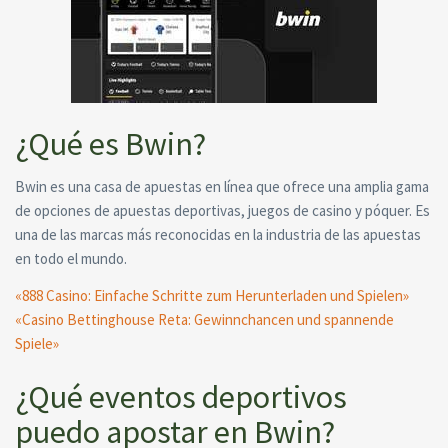
¿Qué es Bwin?
Bwin es una casa de apuestas en línea que ofrece una amplia gama
de opciones de apuestas deportivas, juegos de casino y póquer. Es
una de las marcas más reconocidas en la industria de las apuestas
en todo el mundo.
«888 Casino: Einfache Schritte zum Herunterladen und Spielen»
«Casino Bettinghouse Reta: Gewinnchancen und spannende
Spiele»
¿Qué eventos deportivos
puedo apostar en Bwin?