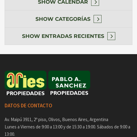
SHOW
CALENDAR
SHOW
CATEGORÍAS
SHOW
ENTRADAS RECIENTES
DATOS DE CONTACTO
Av. Maipú 3911, 2º piso, Olivos, Buenos Aires, Argentina
Lunes a Viernes de 9:00 a 13:00 y de 15:30 a 19:00. Sábados de 9:00 a
13:00.