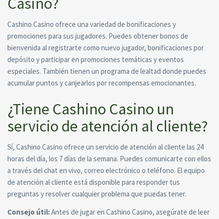
Casino?
Cashino Casino ofrece una variedad de bonificaciones y
promociones para sus jugadores. Puedes obtener bonos de
bienvenida al registrarte como nuevo jugador, bonificaciones por
depósito y participar en promociones temáticas y eventos
especiales. También tienen un programa de lealtad donde puedes
acumular puntos y canjearlos por recompensas emocionantes.
¿Tiene Cashino Casino un
servicio de atención al cliente?
Sí, Cashino Casino ofrece un servicio de atención al cliente las 24
horas del día, los 7 días de la semana. Puedes comunicarte con ellos
a través del chat en vivo, correo electrónico o teléfono. El equipo
de atención al cliente está disponible para responder tus
preguntas y resolver cualquier problema que puedas tener.
Consejo útil:
Antes de jugar en Cashino Casino, asegúrate de leer