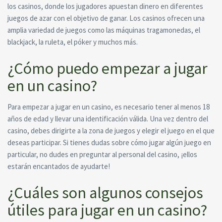
los casinos, donde los jugadores apuestan dinero en diferentes
juegos de azar con el objetivo de ganar. Los casinos ofrecen una
amplia variedad de juegos como las máquinas tragamonedas, el
blackjack, la ruleta, el póker y muchos más.
¿Cómo puedo empezar a jugar
en un casino?
Para empezar a jugar en un casino, es necesario tener al menos 18
años de edad y llevar una identificación válida. Una vez dentro del
casino, debes dirigirte a la zona de juegos y elegir el juego en el que
deseas participar. Si tienes dudas sobre cómo jugar algún juego en
particular, no dudes en preguntar al personal del casino, ¡ellos
estarán encantados de ayudarte!
¿Cuáles son algunos consejos
útiles para jugar en un casino?