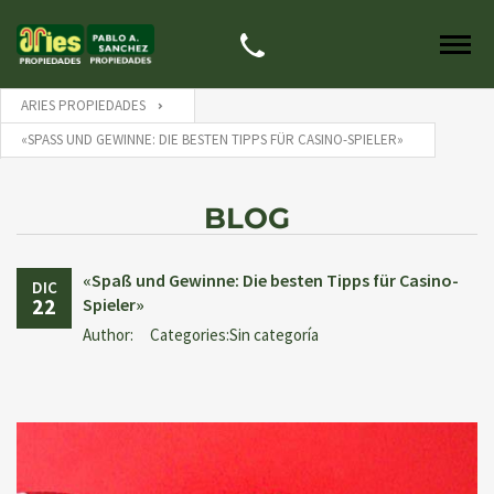
ARIES PROPIEDADES
«SPASS UND GEWINNE: DIE BESTEN TIPPS FÜR CASINO-SPIELER»
BLOG
«Spaß und Gewinne: Die besten Tipps für Casino-
DIC
22
Spieler»
Author:
Categories:Sin categoría