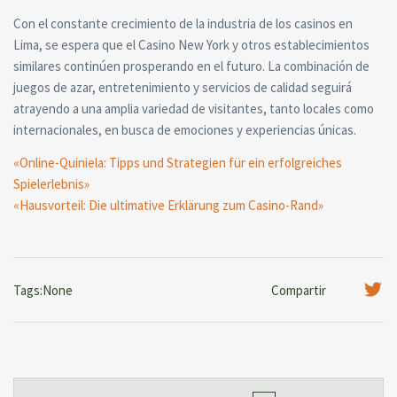
Con el constante crecimiento de la industria de los casinos en
Lima, se espera que el Casino New York y otros establecimientos
similares continúen prosperando en el futuro. La combinación de
juegos de azar, entretenimiento y servicios de calidad seguirá
atrayendo a una amplia variedad de visitantes, tanto locales como
internacionales, en busca de emociones y experiencias únicas.
«Online-Quiniela: Tipps und Strategien für ein erfolgreiches
Spielerlebnis»
«Hausvorteil: Die ultimative Erklärung zum Casino-Rand»
Tags:None
Compartir