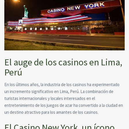
El auge de los casinos en Lima,
Perú
En los últimos años, la industria de los casinos ha experimentado
un incremento significativo en Lima, Perú. La combinación de
turistas internacionales y locales interesados en el
entretenimiento de los juegos de azar ha convertido a la ciudad en
un destino atractivo para los amantes de los casinos.
El Casino New York, un ícono