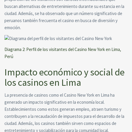
buscan alternativas de entretenimiento durante su estancia en la
ciudad. Además, se ha observado que un número significativo de
peruanos también frecuenta el casino en busca de diversión y
emoción.
Diagrama 2: Perfil de los visitantes del Casino New York en Lima,
Perú
Impacto económico y social de
los casinos en Lima
La presencia de casinos como el Casino New York en Lima ha
generado un impacto significativo en la economía local.
Establecimientos como estos generan empleo, atraen turismo y
contribuyen a la recaudación de impuestos para el desarrollo de la
ciudad. Además, los casinos también sirven como espacios de
entretenimiento y sociabilización para la comunidad local.