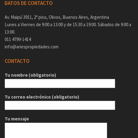
DATOS DE CONTACTO
Av. Maipú 3911, 2º piso, Olivos, Buenos Aires, Argentina
Lunes a Viernes de 9:00 a 13:00 y de 15:30 a 19:00. Sábados de 9:00 a
13:00.
011 4799-1414
info@ariespropiedades.com
CONTACTO
Tu nombre (obligatorio)
Tu correo electrónico (obligatorio)
Tu mensaje