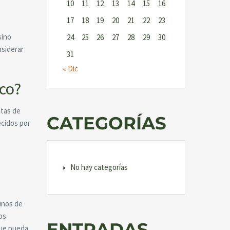
10
11
12
13
14
15
16
17
18
19
20
21
22
23
sino
24
25
26
27
28
29
30
nsiderar
31
« Dic
co?
etas de
CATEGORÍAS
ecidos por
No hay categorías
unos de
os
ENTRADAS
que pueda