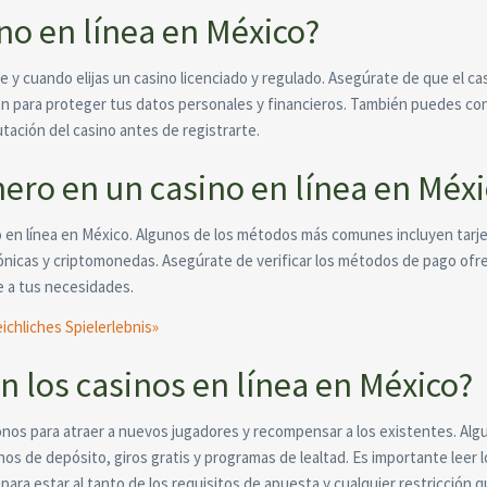
no en línea en México?
e y cuando elijas un casino licenciado y regulado. Asegúrate de que el ca
ción para proteger tus datos personales y financieros. También puedes co
tación del casino antes de registrarte.
ero en un casino en línea en Méxi
no en línea en México. Algunos de los métodos más comunes incluyen tarj
trónicas y criptomonedas. Asegúrate de verificar los métodos de pago ofr
te a tus necesidades.
ichliches Spielerlebnis»
n los casinos en línea en México?
onos para atraer a nuevos jugadores y recompensar a los existentes. Alg
 de depósito, giros gratis y programas de lealtad. Es importante leer l
ara estar al tanto de los requisitos de apuesta y cualquier restricción 