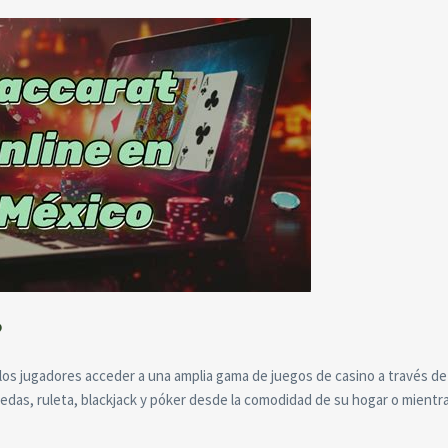
?
 los jugadores acceder a una amplia gama de juegos de casino a través de
as, ruleta, blackjack y póker desde la comodidad de su hogar o mientr